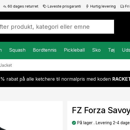
60 dages returret
Laveste prisgaranti
Hurtig levering
Fri
n
Squash
Bordtennis
Pickleball
Sko
Tøj
Uds
Jacket
 % rabat på alle ketchere til normalpris med koden
RACKET
FZ Forza Savo
På lager . Levering 2-4 dage