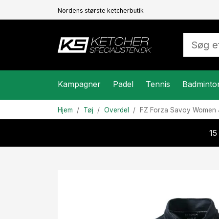
Nordens største ketcherbutik
Kampagner
Padel
Tennis
Badminto
Hjem
Tøj
Overdel
FZ Forza
Savoy Women 
15