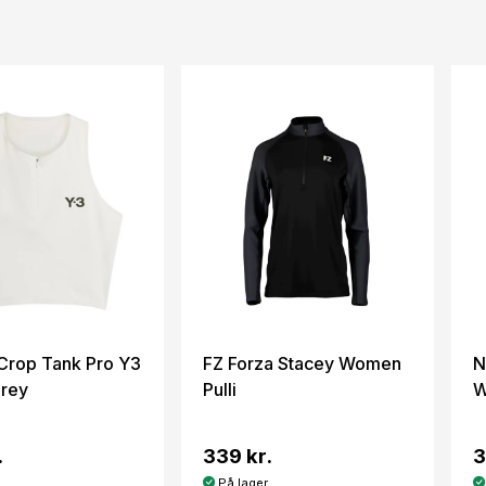
Crop Tank Pro Y3
FZ Forza Stacey Women
N
rey
Pulli
W
.
339 kr.
3
På lager