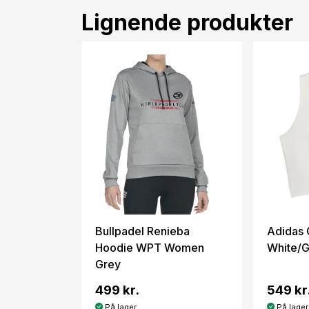
Lignende produkter
Bullpadel Renieba
Adidas 
Hoodie WPT Women
White/G
Grey
499 kr.
549 kr
På lager
På lager