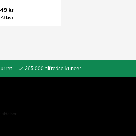
49 kr.
På lager
urret
365.000 tilfredse kunder
check