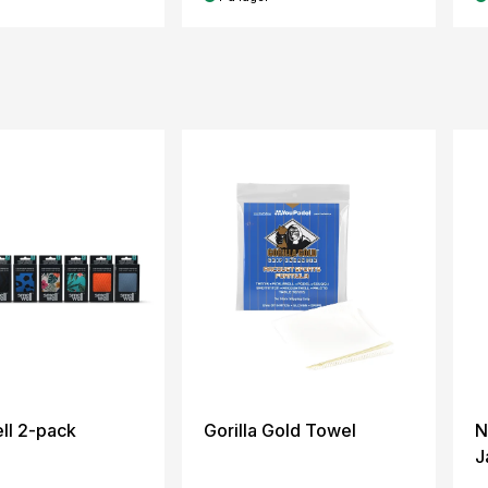
ll 2-pack
Gorilla Gold Towel
N
J