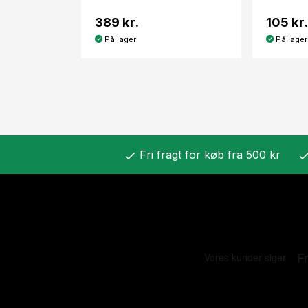
389 kr.
105 kr.
På lager
På lager
Fri fragt for køb fra 500 kr
check
chec