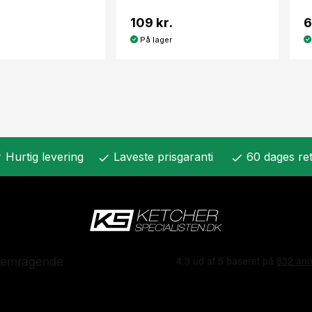
109 kr.
6
På lager
Hurtig levering
Laveste prisgaranti
60 dages ret
k
check
check