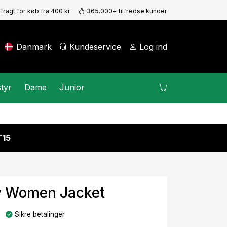
 fragt for køb fra 400 kr
365.000+ tilfredse kunder
Danmark
Kundeservice
Log ind
tyr
Dame
Junior
15
y Women Jacket
Sikre betalinger