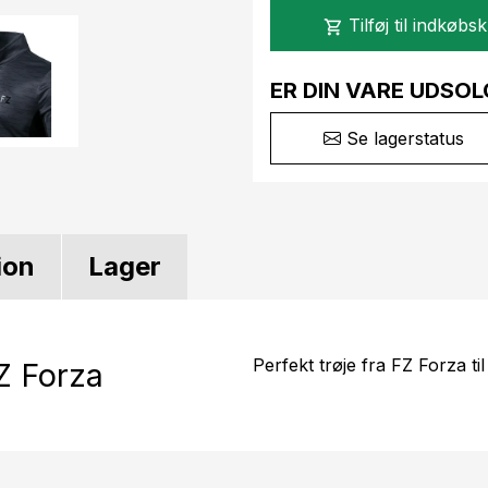
Tilføj til indkøbs
shopping_cart
ER DIN VARE UDSOL
Se lagerstatus
ion
Lager
Perfekt trøje fra FZ Forza til
Z Forza