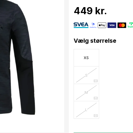
449 kr.
Vælg størrelse
XS
S
M
L