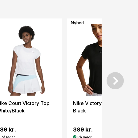
Nyhed
ike Court Victory Top
Nike Victory Top Woman
hite/Black
Black
89 kr.
389 kr.
På lager
På lager