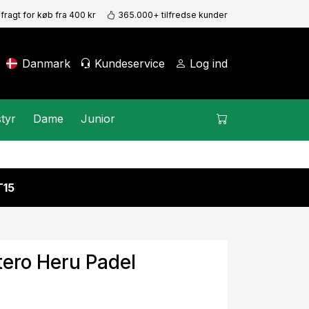
 fragt for køb fra 400 kr
365.000+ tilfredse kunder
Danmark
Kundeservice
Log ind
tyr
Dame
Junior
15
tero Heru Padel