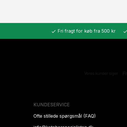
Fri fragt for køb fra 500 kr
check
chec
KUNDESERVICE
Ofte stillede spørgsmål (FAQ)