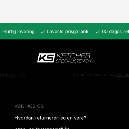
Hurtig levering
Laveste prisgaranti
60 dages ret
k
check
check
KØB HOS OS
Hvordan returnerer jeg en vare?