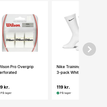
ilson Pro Overgrip
Nike Training Cushioned
erforated
3-pack White
9 kr.
119 kr.
På lager
På lager