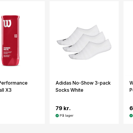
Performance
Adidas No-Show 3-pack
W
all X3
Socks White
P
79 kr.
6
På lager