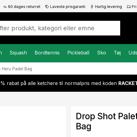
60 dages returret
Laveste prisgaranti
Hurtig levering
Fri
n
Squash
Bordtennis
Pickleball
Sko
Tøj
Uds
o Heru Padel Bag
 % rabat på alle ketchere til normalpris med koden
RACKET
Drop Shot Pale
Bag