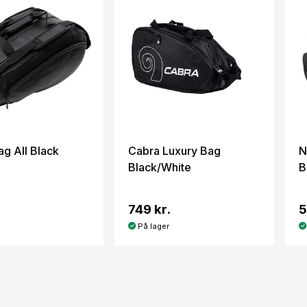
ag All Black
Cabra Luxury Bag
N
Black/White
B
.
749 kr.
5
På lager