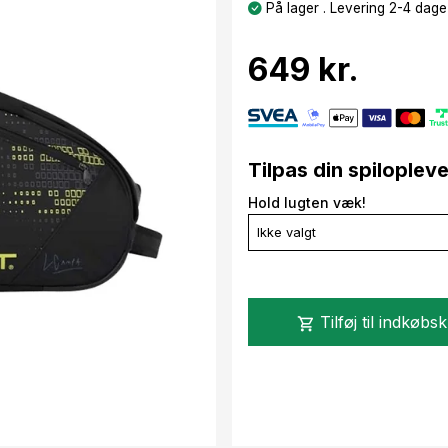
På lager . Levering 2-4 dage
649 kr.
Tilpas din spiloplev
Hold lugten væk!
Ikke valgt
Tilføj til indkøbs
shopping_cart