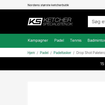
Nordens største ketcherbutik
Kampagner
Padel
Tennis
Badminto
Hjem
Padel
Padeltasker
Drop Shot
Paleter
15