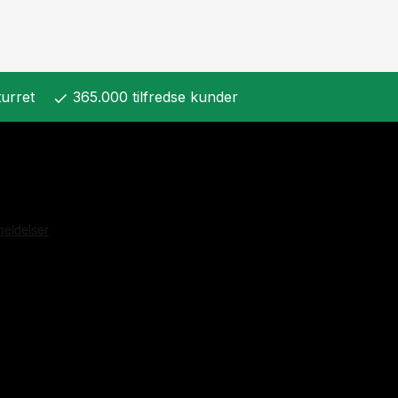
urret
365.000 tilfredse kunder
check