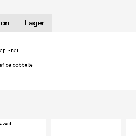
ion
Lager
rop Shot.
af de dobbelte
avorit