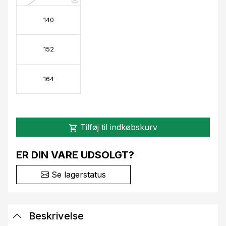
140
152
164
Tilføj til indkøbskurv
shopping_cart
ER DIN VARE UDSOLGT?
Se lagerstatus
Beskrivelse