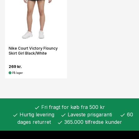
Nike Court Victory Flouncy
Skirt Girl Black/White
269 kr.
På lager
Fri fragt for køb fra 500 kr
check
Hurtig levering
Laveste prisgaranti
60
check
check
check
dages returret
365.000 tilfredse kunder
check