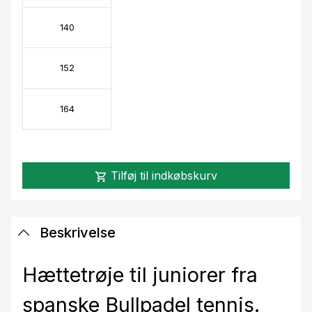
140
152
164
Tilføj til indkøbskurv
shopping_cart
Beskrivelse
Hættetrøje til juniorer fra
spanske Bullpadel tennis.