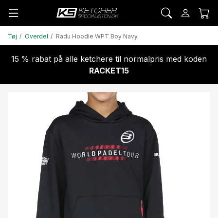
Tøj
Overdel
Radu Hoodie WPT Boy Navy
15 % rabat på alle ketchere til normalpris med koden
RACKET15