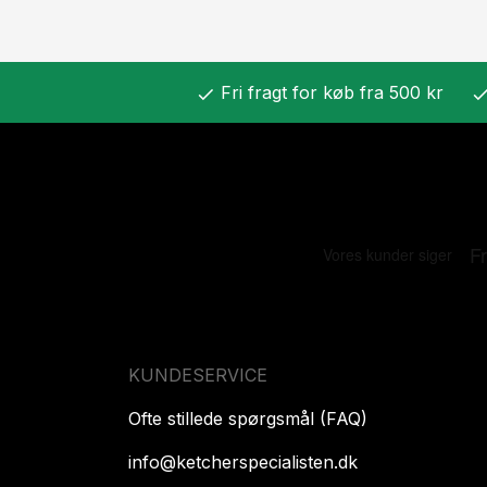
Fri fragt for køb fra 500 kr
check
chec
KUNDESERVICE
Ofte stillede spørgsmål (FAQ)
info@ketcherspecialisten.dk