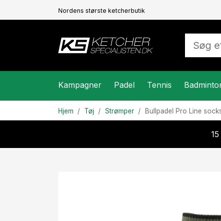
Nordens største ketcherbutik
Kampagner
Padel
Tennis
Badminto
Hjem
Tøj
Strømper
Bullpadel
Pro Line sock
15