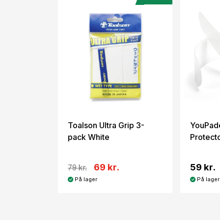
Toalson Ultra Grip 3-
YouPad
pack White
Protect
69 kr.
59 kr.
79 kr.
På lager
På lager