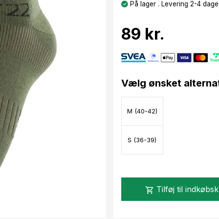
På lager . Levering 2-4 dage
89 kr.
Vælg ønsket alterna
M (40-42)
S (36-39)
Tilføj til indkøbs
shopping_cart