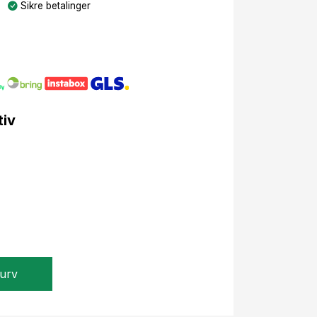
Sikre betalinger
tiv
kurv