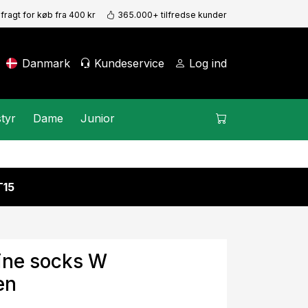
 fragt for køb fra 400 kr
365.000+ tilfredse kunder
Danmark
Kundeservice
Log ind
tyr
Dame
Junior
15
Line socks W
en