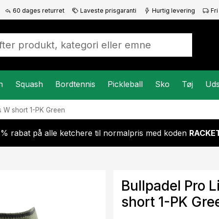
60 dages returret
Laveste prisgaranti
Hurtig levering
Fri
n
Squash
Bordtennis
Pickleball
Sko
Tøj
Uds
s W short 1-PK Green
 % rabat på alle ketchere til normalpris med koden
RACKET
Bullpadel Pro 
short 1-PK Gre