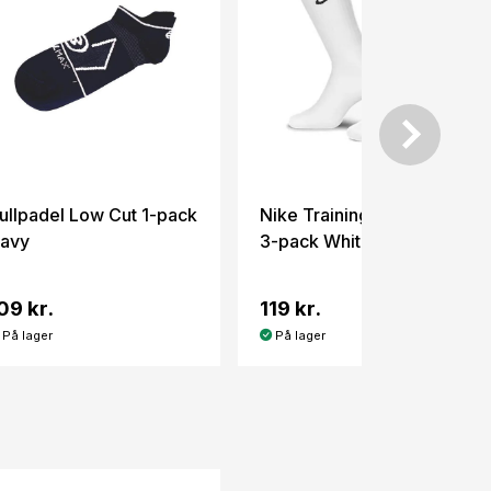
ullpadel Low Cut 1-pack
Nike Training Cushioned
avy
3-pack White
09 kr.
119 kr.
På lager
På lager