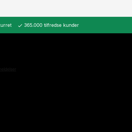
urret
365.000 tilfredse kunder
check