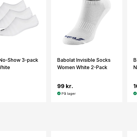
 No-Show 3-pack
Babolat Invisible Socks
B
hite
Women White 2-Pack
N
99 kr.
1
På lager