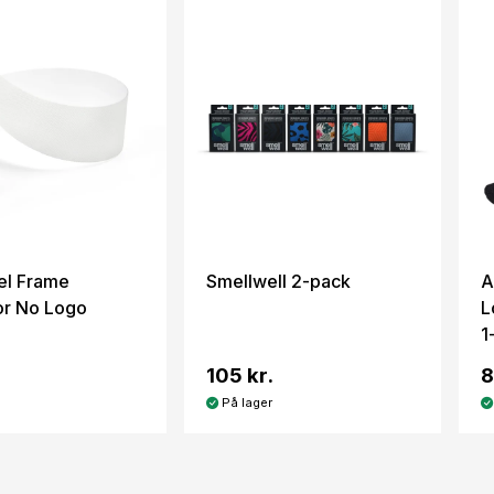
el Frame
Smellwell 2-pack
A
or No Logo
L
1
105 kr.
8
På lager