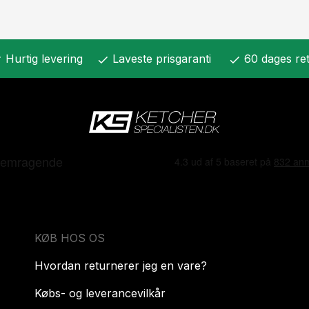
Hurtig levering
Laveste prisgaranti
60 dages ret
k
check
check
KØB HOS OS
Hvordan returnerer jeg en vare?
Købs- og leverancevilkår