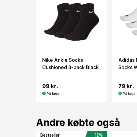
Nike Ankle Socks
Adidas
Cushioned 3-pack Black
Socks W
99 kr.
79 kr.
På lager
På lager
Andre købte også
Bestseller
-12%