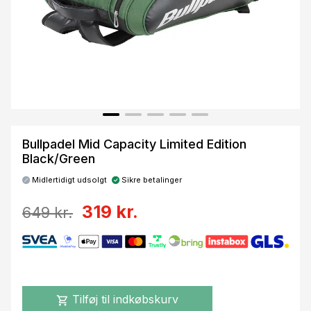
Bullpadel Mid Capacity Limited Edition
Black/Green
Midlertidigt udsolgt
Sikre betalinger
319 kr.
649 kr.
Tilføj til indkøbskurv
shopping_cart