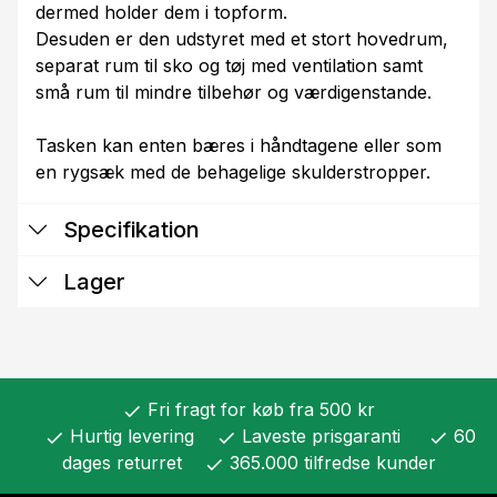
dermed holder dem i topform.
Desuden er den udstyret med et stort hovedrum,
separat rum til sko og tøj med ventilation samt
små rum til mindre tilbehør og værdigenstande.
Tasken kan enten bæres i håndtagene eller som
en rygsæk med de behagelige skulderstropper.
Specifikation
Lager
Fri fragt for køb fra 500 kr
check
Hurtig levering
Laveste prisgaranti
60
check
check
check
dages returret
365.000 tilfredse kunder
check