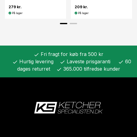
279 kr.
209 kr.
På lager
På lager
Fri fragt for køb fra 500 kr
check
Hurtig levering
Laveste prisgaranti
60
check
check
check
dages returret
365.000 tilfredse kunder
check