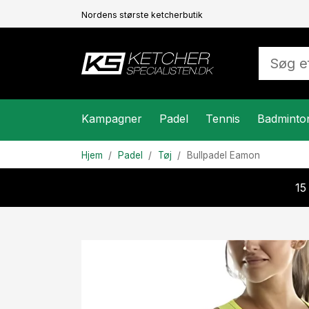
Nordens største ketcherbutik
Kampagner
Padel
Tennis
Badminto
Hjem
Padel
Tøj
Bullpadel
Eamon
15