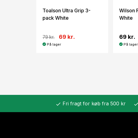
Toalson Ultra Grip 3-
Wilson 
pack White
White
69 kr.
69 kr.
79 kr.
På lager
På lager
Fri fragt for køb fra 500 kr
check
chec