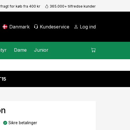
 fragt for køb fra 400 kr
365.000+ tilfredse kunder
Danmark
Kundeservice
Log ind
tyr
Dame
Junior
15
on
Sikre betalinger