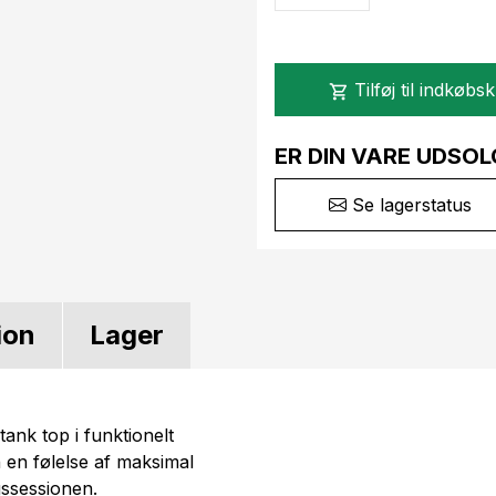
Tilføj til indkøbs
shopping_cart
ER DIN VARE UDSOL
Se lagerstatus
ion
Lager
tank top i funktionelt
en en følelse af maksimal
ssessionen.