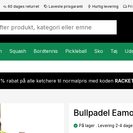
60 dages returret
Laveste prisgaranti
Hurtig levering
Fri
n
Squash
Bordtennis
Pickleball
Sko
Tøj
Uds
 % rabat på alle ketchere til normalpris med koden
RACKET
Bullpadel Eam
På lager . Levering 2-4 dage