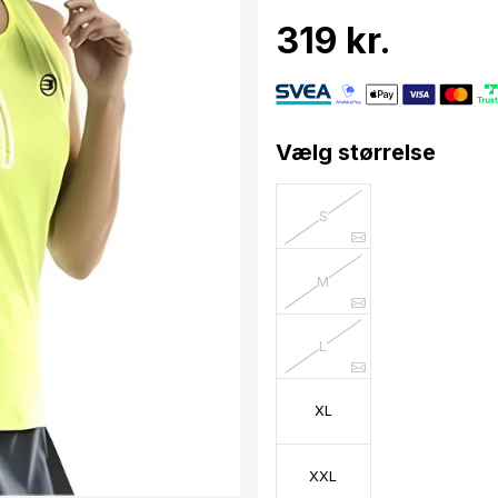
319 kr.
Vælg størrelse
S
M
L
XL
XXL