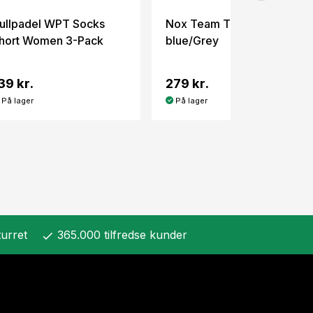
ullpadel WPT Socks
Nox Team Tank Navy
hort Women 3-Pack
blue/Grey
39 kr.
279 kr.
På lager
På lager
urret
365.000 tilfredse kunder
check