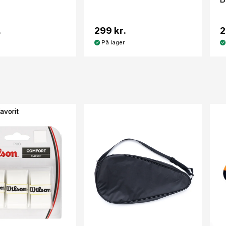
.
299 kr.
2
På lager
avorit