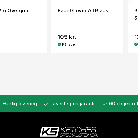
Pro Overgrip
Padel Cover All Black
B
S
109 kr.
1
På lager
Hurtig levering
Laveste prisgaranti
60 dages ret
k
check
check