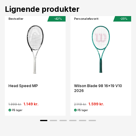
Lignende produkter
Bestseller
-42%
Personalefavorit
-25%
Head Speed MP
Wilson Blade 98 16x19 V10
2026
1.149 kr.
1.599 kr.
1.999 kr.
2.149 kr.
På lager
På lager