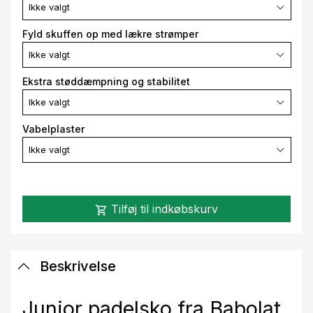
Ikke valgt
Fyld skuffen op med lækre strømper
Ikke valgt
Ekstra støddæmpning og stabilitet
Ikke valgt
Vabelplaster
Ikke valgt
Tilføj til indkøbskurv
shopping_cart
Beskrivelse
Junior padelsko fra Babolat.