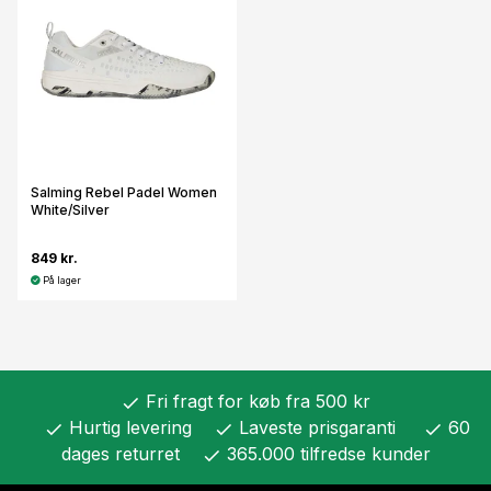
Salming Rebel Padel Women
White/Silver
849 kr.
På lager
Fri fragt for køb fra 500 kr
check
Hurtig levering
Laveste prisgaranti
60
check
check
check
dages returret
365.000 tilfredse kunder
check