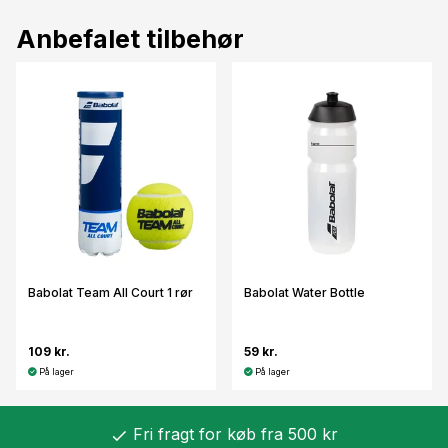
Anbefalet tilbehør
Babolat Team All Court 1 rør
Babolat Water Bottle
109 kr.
59 kr.
På lager
På lager
Fri fragt for køb fra 500 kr
check