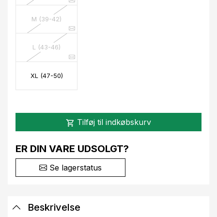
M (39-42)
L (43-46)
XL (47-50)
Tilføj til indkøbskurv
shopping_cart
ER DIN VARE UDSOLGT?
Se lagerstatus
Beskrivelse