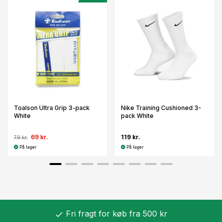
Toalson Ultra Grip 3-pack
Nike Training Cushioned 3-
White
pack White
69 kr.
119 kr.
79 kr.
På lager
På lager
Fri fragt for køb fra 500 kr
check