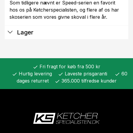
Som tidligere nævnt er Speed-serien en favorit
hos os på Ketcherspecialisten, og flere af os har
skoserien som vores givne skoval i flere år.
Lager
Fri fragt for køb fra 500 kr
check
Hurtig levering
Laveste prisgaranti
60
check
check
check
dages returret
365.000 tilfredse kunder
check