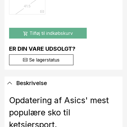
41.5
Tilføj til indkøbskurv
shopping_cart
ER DIN VARE UDSOLGT?
Se lagerstatus
Beskrivelse
Opdatering af Asics' mest
populære sko til
ketsjersport.