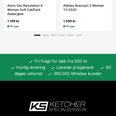
Asics Gel-Resolution X
Adidas Avacourt 2 Women
Women Soft Oat/Dark
Y3 2025
Aubergine
1.199 kr.
1.599 kr.
På lager
På lager
Fri fragt for køb fra 500 kr
check
Hurtig levering
Laveste prisgaranti
60
check
check
check
dages returret
365.000 tilfredse kunder
check