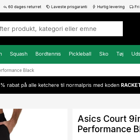
60 dages returret
Laveste prisgaranti
Hurtig levering
Fri
n
Squash
Bordtennis
Pickleball
Sko
Tøj
Uds
erformance Black
 % rabat på alle ketchere til normalpris med koden
RACKET
Asics Court 9i
Performance B