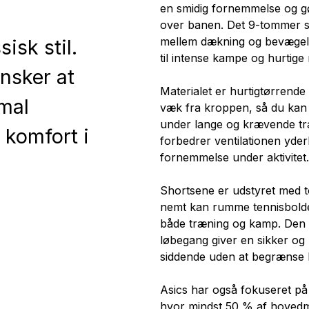
en smidig fornemmelse og gø
j
over banen. Det 9-tommer st
mellem dækning og bevægelse
sisk stil.
til intense kampe og hurtige r
ønsker at
Materialet er hurtigtørrende o
mal
væk fra kroppen, så du kan h
under lange og krævende tr
 komfort i
forbedrer ventilationen yderli
fornemmelse under aktivitet.
Shortsene er udstyret med 
nemt kan rumme tennisbolde
både træning og kamp. Den e
løbegang giver en sikker og 
siddende uden at begrænse
Asics har også fokuseret på
hvor mindst 50 % af hovedma