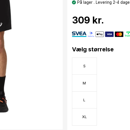
På lager . Levering 2-4 dage
309 kr.
Vælg størrelse
S
M
L
XL