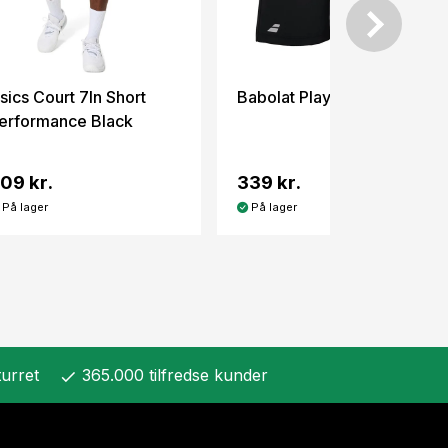
sics Court 7In Short
Babolat Play Short Black
erformance Black
09 kr.
339 kr.
På lager
På lager
urret
365.000 tilfredse kunder
check