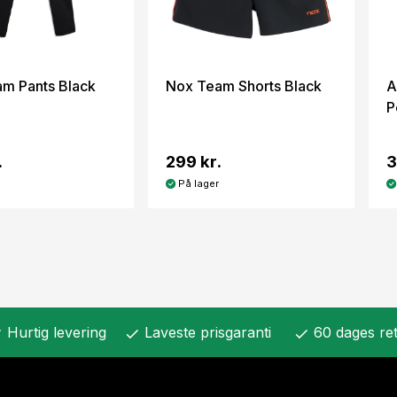
m Pants Black
Nox Team Shorts Black
A
P
.
299 kr.
3
På lager
Hurtig levering
Laveste prisgaranti
60 dages ret
k
check
check