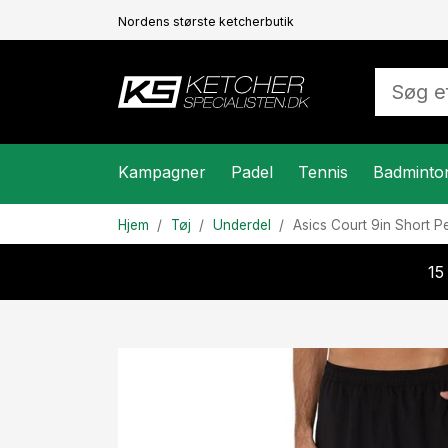
Nordens største ketcherbutik
Kampagner
Padel
Tennis
Badminto
Hjem
Tøj
Underdel
Asics
Court 9in Short P
15