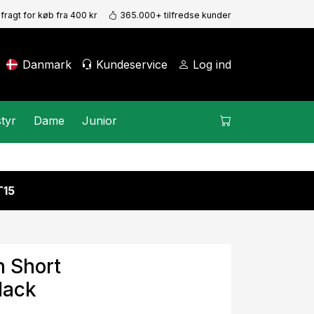
 fragt for køb fra 400 kr
365.000+ tilfredse kunder
Danmark
Kundeservice
Log ind
tyr
Dame
Junior
15
n Short
lack