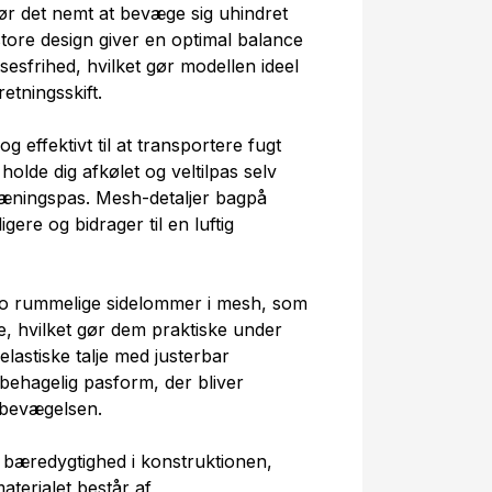
r det nemt at bevæge sig uhindret
ore design giver en optimal balance
sfrihed, hvilket gør modellen ideel
etningsskift.
g effektivt til at transportere fugt
olde dig afkølet og veltilpas selv
æningspas. Mesh-detaljer bagpå
gere og bidrager til en luftig
to rummelige sidelommer i mesh, som
, hvilket gør dem praktiske under
lastiske talje med justerbar
behagelig pasform, der bliver
 bevægelsen.
 bæredygtighed i konstruktionen,
terialet består af