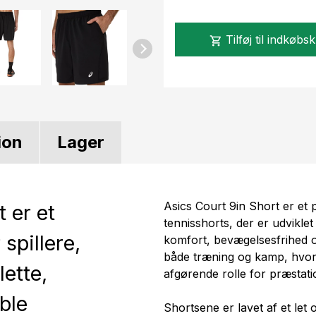
Tilføj til indkøbs
shopping_cart
ion
Lager
Asics Court 9in Short er et p
 er et
tennisshorts, der er udviklet
spillere,
komfort, bevægelsesfrihed og
både træning og kamp, hvor l
lette,
afgørende rolle for præstati
ble
Shortsene er lavet af et let 