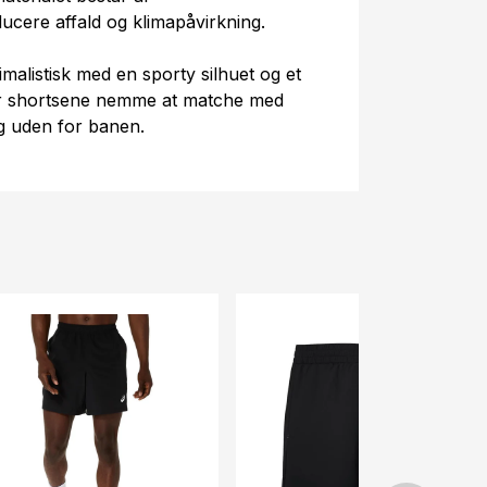
ucere affald og klimapåvirkning.
alistisk med en sporty silhuet og et
ør shortsene nemme at matche med
g uden for banen.