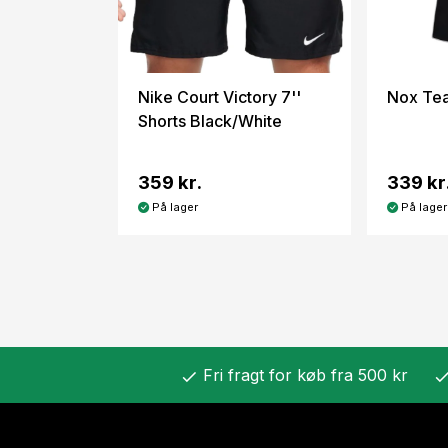
Nike Court Victory 7''
Nox Tea
Shorts Black/White
359 kr.
339 kr
På lager
På lager
Fri fragt for køb fra 500 kr
check
chec