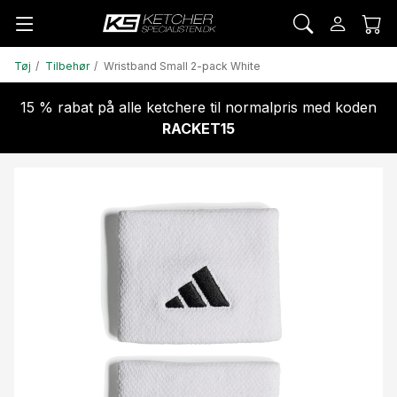
Tøj
Tilbehør
Wristband Small 2-pack White
15 % rabat på alle ketchere til normalpris med koden
RACKET15