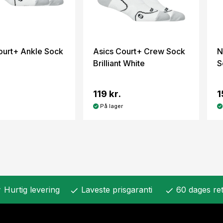
ourt+ Ankle Sock
Asics Court+ Crew Sock
N
Brilliant White
S
119 kr.
1
På lager
Hurtig levering
Laveste prisgaranti
60 dages ret
k
check
check