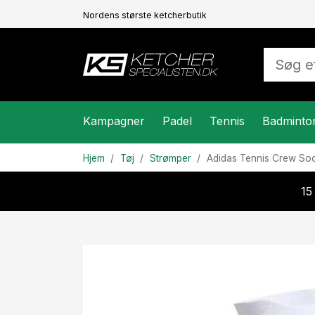
Nordens største ketcherbutik
Kampagner
Padel
Tennis
Badminto
Hjem
Tøj
Strømper
Adidas
Tennis Crew So
15