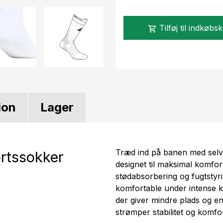
Tilføj til indkøbs
shopping_cart
ion
Lager
Træd ind på banen med selvti
ortssokker
designet til maksimal komfo
stødabsorbering og fugtstyri
komfortable under intense 
der giver mindre plads og en
strømper stabilitet og komfor