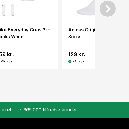
ike Everyday Crew 3-p
Adidas Originals Crew
ocks White
Socks
59 kr.
129 kr.
På lager
På lager
urret
365.000 tilfredse kunder
check