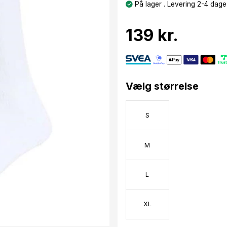
På lager . Levering 2-4 dage
139 kr.
Vælg størrelse
S
M
L
XL