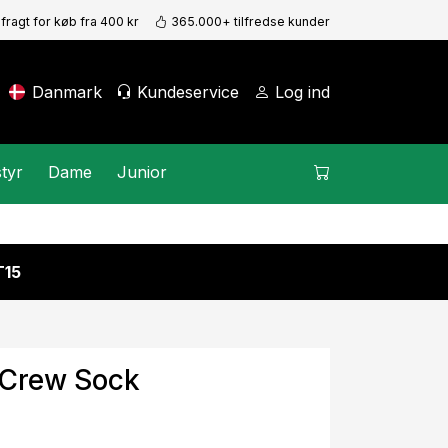
 fragt for køb fra 400 kr
365.000+ tilfredse kunder
Danmark
Kundeservice
Log ind
tyr
Dame
Junior
15
 Crew Sock