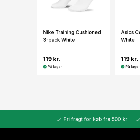
Nike Training Cushioned
Asics C
3-pack White
White
119 kr.
119 kr.
På lager
På lager
Fri fragt for køb fra 500 kr
check
chec