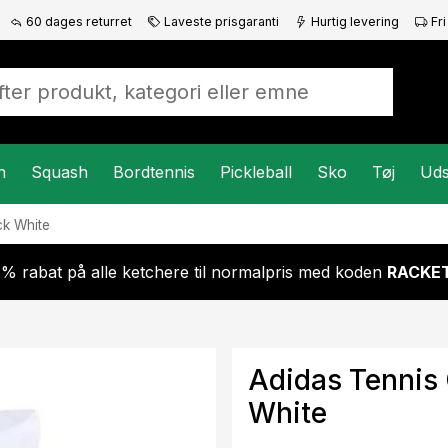
60 dages returret
Laveste prisgaranti
Hurtig levering
Fri
n
Squash
Bordtennis
Pickleball
Sko
Tøj
Uds
ck White
 % rabat på alle ketchere til normalpris med koden
RACKET
Adidas Tennis
White