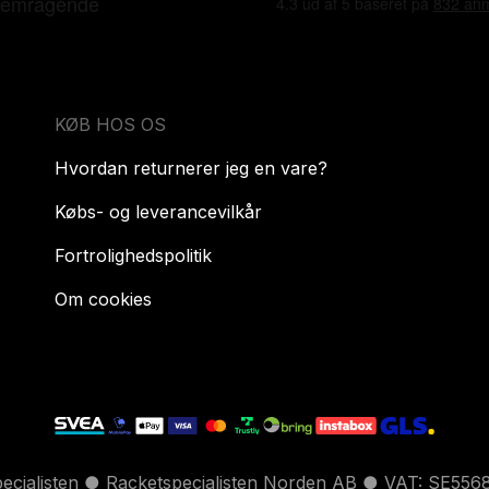
KØB HOS OS
Hvordan returnerer jeg en vare?
Købs- og leverancevilkår
Fortrolighedspolitik
Om cookies
pecialisten ● Racketspecialisten Norden AB ● VAT: SE556