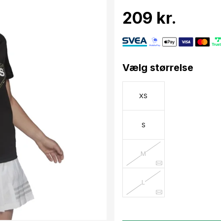
209 kr.
Vælg størrelse
XS
S
M
L