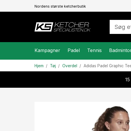
Nordens største ketcherbutik
Kampagner
Padel
Tennis
Badminto
Hjem
Tøj
Overdel
Adidas
Padel Graphic Te
15