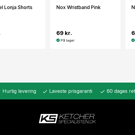
l Lonja Shorts
Nox Wristband Pink
N
.
69 kr.
6
På lager
Hurtig levering
Laveste prisgaranti
60 dages ret
k
check
check