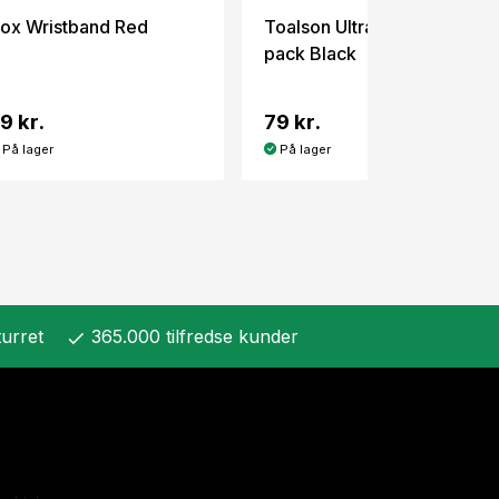
ox Wristband Red
Toalson Ultra Grip 3-
pack Black
9 kr.
79 kr.
På lager
På lager
urret
365.000 tilfredse kunder
check