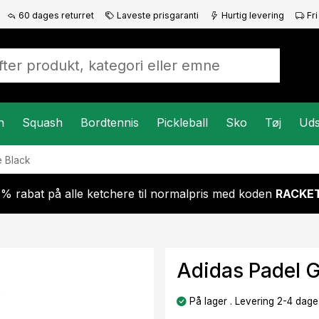
60 dages returret
Laveste prisgaranti
Hurtig levering
Fri
n
Squash
Bordtennis
Pickleball
Sko
Tøj
Uds
e Black
 % rabat på alle ketchere til normalpris med koden
RACKET
Adidas Padel G
På lager . Levering 2-4 dage