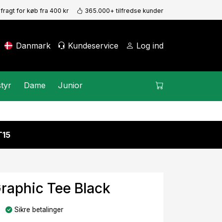
 fragt for køb fra 400 kr
365.000+ tilfredse kunder
Danmark
Kundeservice
Log ind
tyr
Dame
Junior
15
raphic Tee Black
Sikre betalinger