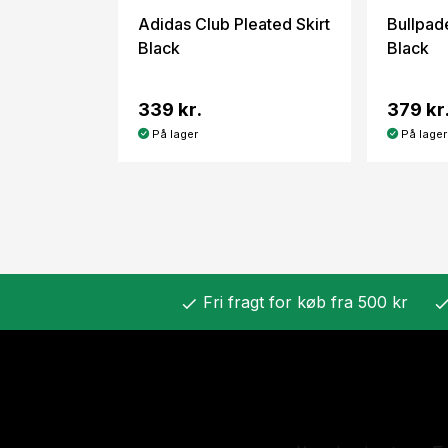
Adidas Club Pleated Skirt
Bullpade
Black
Black
339 kr.
379 kr
På lager
På lager
Fri fragt for køb fra 500 kr
check
chec