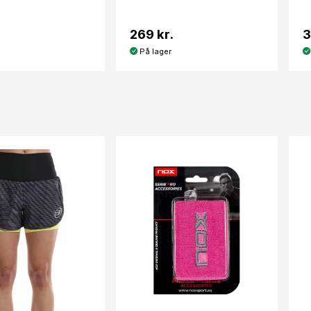
269 kr.
3
På lager