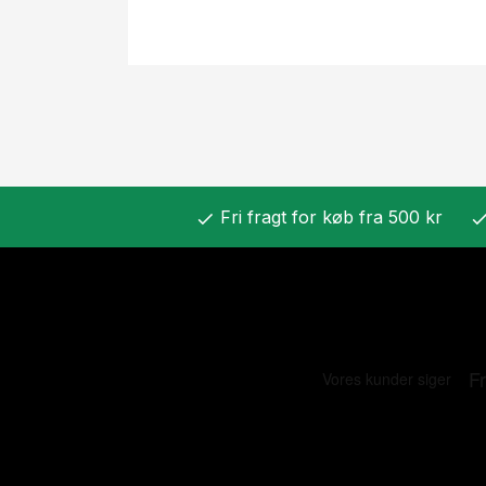
Fri fragt for køb fra 500 kr
check
chec