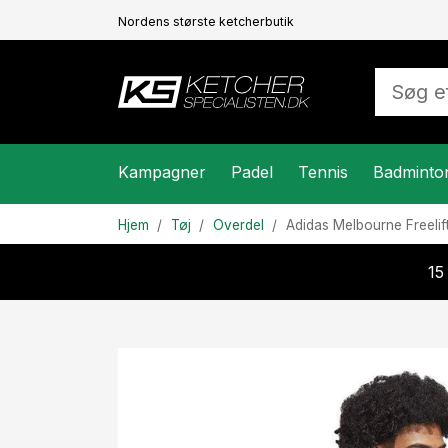
Nordens største ketcherbutik
Kampagner
Padel
Tennis
Badminto
Hjem
Tøj
Overdel
Adidas
Melbourne Freelif
15