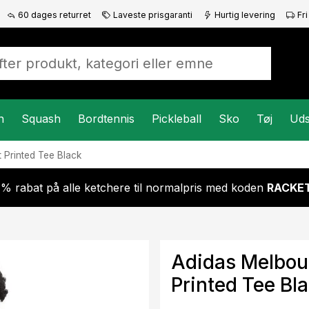
60 dages returret
Laveste prisgaranti
Hurtig levering
Fri
n
Squash
Bordtennis
Pickleball
Sko
Tøj
Uds
t Printed Tee Black
 % rabat på alle ketchere til normalpris med koden
RACKET
Adidas Melbour
Printed Tee Bl