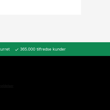
urret
365.000 tilfredse kunder
check