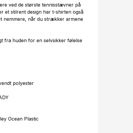
lere ved de største tennisstævner på
 et stilrent design har t-shirten også
 det nemmere, når du strækker armene
fra huden for en selvsikker følelse
vendt polyester
EADY
ey Ocean Plastic