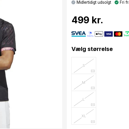
Midlertidigt udsolgt
Fri fr
499 kr.
Vælg størrelse
S
M
L
XL