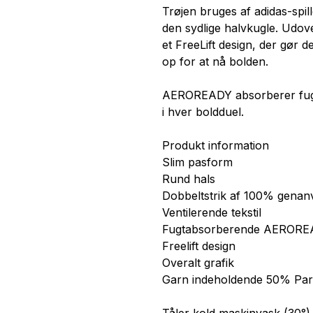
Trøjen bruges af adidas-spil
den sydlige halvkugle. Udover
et FreeLift design, der gør
op for at nå bolden.
AEROREADY absorberer fugt 
i hver boldduel.
Produkt information
Slim pasform
Rund hals
Dobbeltstrik af 100% genan
Ventilerende tekstil
Fugtabsorberende AEROR
Freelift design
Overalt grafik
Garn indeholdende 50% Parl
Tåler kold maskinvask (30°)