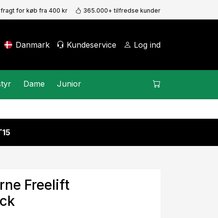
 fragt for køb fra 400 kr
365.000+ tilfredse kunder
Danmark
Kundeservice
Log ind
tyr
Dame
Junior
15
ne Freelift
ack