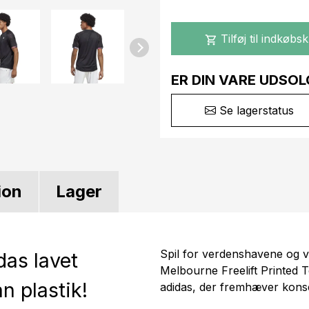
Tilføj til indkøbs
shopping_cart
ER DIN VARE UDSOL
Se lagerstatus
ion
Lager
Spil for verdenshavene og vi
das lavet
Melbourne Freelift Printed T
n plastik!
adidas, der fremhæver kons