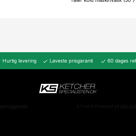
Hurtig levering
Laveste prisgaranti
60 dages ret
k
check
check