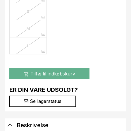
S
M
L
Tilføj til indkøbskurv
shopping_cart
ER DIN VARE UDSOLGT?
Se lagerstatus
Beskrivelse