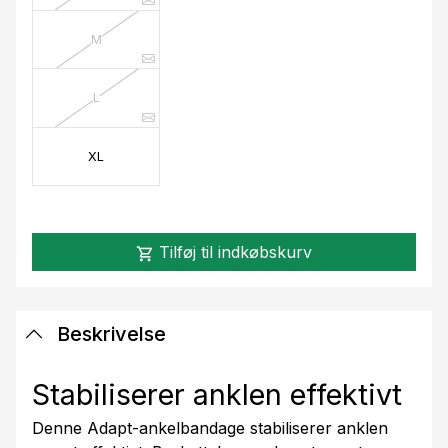
M
L
XL
Tilføj til indkøbskurv
shopping_cart
Beskrivelse
Stabiliserer anklen effektivt
Denne Adapt-ankelbandage stabiliserer anklen