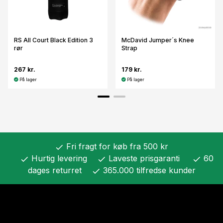
RS All Court Black Edition 3
McDavid Jumper´s Knee
rør
Strap
267 kr.
179 kr.
På lager
På lager
Fri fragt for køb fra 500 kr
check
Hurtig levering
Laveste prisgaranti
60
check
check
check
dages returret
365.000 tilfredse kunder
check