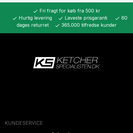
Fri fragt for køb fra 500 kr
check
Hurtig levering
Laveste prisgaranti
60
check
check
check
dages returret
365.000 tilfredse kunder
check
KUNDESERVICE