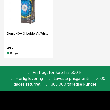
Donic 40+ 3-bolde Vit White
49 kr.
På lager
Fri fragt for køb fra 500 kr
check
Hurtig levering
Laveste prisgaranti
60
check
check
check
dages returret
365.000 tilfredse kunder
check