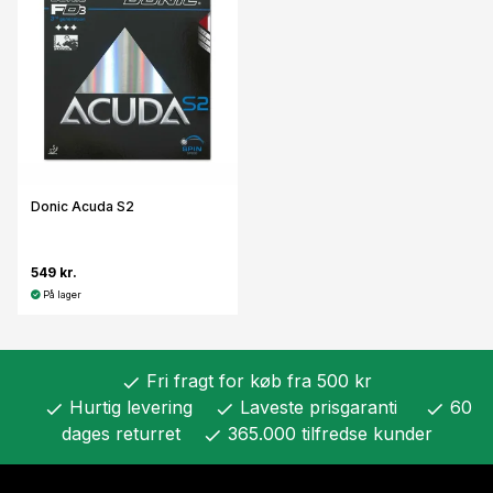
Donic Acuda S2
549 kr.
På lager
Fri fragt for køb fra 500 kr
check
Hurtig levering
Laveste prisgaranti
60
check
check
check
dages returret
365.000 tilfredse kunder
check